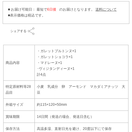
■ お届け可能日： 最短で
6日後
のお届けとなります。
送料について
シェアする
・ガレットブルトンヌ×1
・ガレットショコラ×1
商品内容
・マドレーヌ×1
･ヴィジタンディーヌ×1
計4点
特定原材料等28
小麦 乳成分 卵 アーモンド マカダミアナッツ 大
品目
豆
外箱サイズ
約115×120×50mm
賞味期限
14日間（発送の場合、発送日含む）
保存方法
高温多湿、直射日光を避け、20度以下にて保存