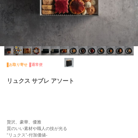
お取り寄せ
通常便
リュクス サブレ アソート
贅沢、豪華、優雅
質のいい素材や職人の技が光る
“リュクス”-付加価値-