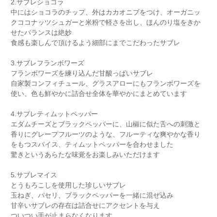
2.サブレショコラ
中にはショコラのチップ、外はカカオニブをつけ、オーガニッ
クココナッツシュガーと米粉で軽さを出し、ほんのり塩をきか
せたバランスは絶妙
食感も楽しんで頂けるよう細部にまでこだわったサブレ
3.サブレフランボワーズ
フランボワーズを練り込んだ甘酸っぱいサブレ
自家製コンフィチュール、グラスアローにもフランボワーズを
使い、色も鮮やかに詰合せ全体を華やかにまとめています
4.サブレティムットペッパー
エダムチーズとブラックペッパーに、山椒に似た舌への刺激と
香りにグレープフルーツのような、フルーティな爽やかな香り
をもつスパイス、ティムットペッパーを合わせました
驚きというあらたな味覚をお楽しみいただけます
5.サブレマイス
とうもろこしを使用した珍しいサブレ
玉ねぎ、パセリ、ブラックペッパーを一緒に混ぜ込み
甘辛いサブレの存在は詰合せにアクセントを与え
ついつい手が止まらなくなります