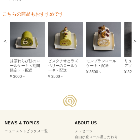
こちらの商品もおすすめです
ピスタチオとラズ
モンブランロール
リュクス サブレ
ジュレと
ベリーのロールケ
ケーキ・配送
アソート
の詰合せ
ーキ・配送
¥ 3500～
¥ 3200
¥ 3500
¥ 3500～
NEWS & TOPICS
ABOUT US
ニュース＆トピックス一覧
メッセージ
自由が丘ロール屋こだわり