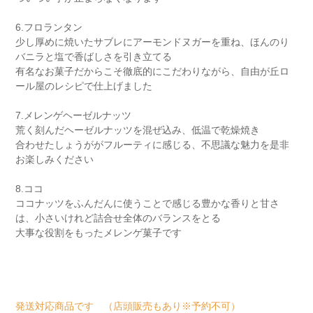
6.フロランタン
少し厚めに焼いたサブレにアーモンドヌガーを重ね、ほんのり
バニラと塩で香ばしさを引き立てる
有名なお菓子だからこそ徹底的にこだわりながら、自由が丘ロ
ール屋のレシピで仕上げました
7.メレンゲヘーゼルナッツ
荒く刻んだヘーゼルナッツを混ぜ込み、低温で乾燥焼き
合わせたしょうががフルーティに感じる、不思議な魅力を是非
お楽しみください
8.ココ
ココナッツをふんだんに使うことで感じる豊かな香りと甘さ
は、小さいけれど詰合せ全体のバランスをとる
大事な役割をもったメレンゲ菓子です
発送対応商品です （店頭販売もあり※予約不可）