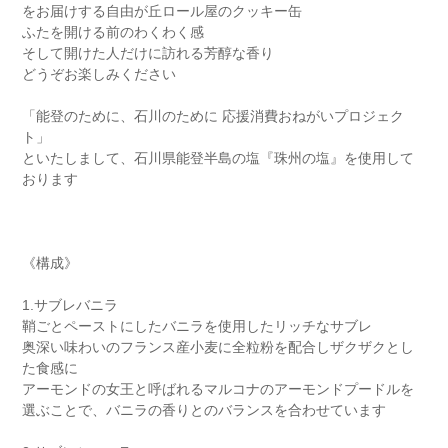
をお届けする自由が丘ロール屋のクッキー缶
ふたを開ける前のわくわく感
そして開けた人だけに訪れる芳醇な香り
どうぞお楽しみください
「能登のために、石川のために 応援消費おねがいプロジェク
ト」
といたしまして、石川県能登半島の塩『珠州の塩』を使用して
おります
《構成》
1.サブレバニラ
鞘ごとペーストにしたバニラを使用したリッチなサブレ
奥深い味わいのフランス産小麦に全粒粉を配合しザクザクとし
た食感に
アーモンドの女王と呼ばれるマルコナのアーモンドプードルを
選ぶことで、バニラの香りとのバランスを合わせています