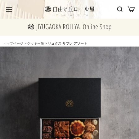
トップページ
>
クッキー缶
>
リュクス サブレ アソート