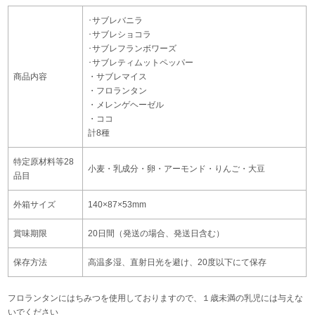
･サブレバニラ
･サブレショコラ
･サブレフランボワーズ
･サブレティムットペッパー
商品内容
・サブレマイス
・フロランタン
・メレンゲヘーゼル
・ココ
計8種
特定原材料等28
小麦・乳成分・卵・アーモンド・りんご・大豆
品目
外箱サイズ
140×87×53mm
賞味期限
20日間（発送の場合、発送日含む）
保存方法
高温多湿、直射日光を避け、20度以下にて保存
フロランタンにはちみつを使用しておりますので、１歳未満の乳児には与えな
いでください