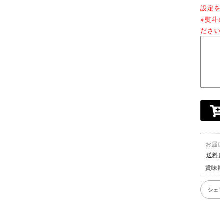
設定
※熨
ださ
お届
送料
賞味
シェ