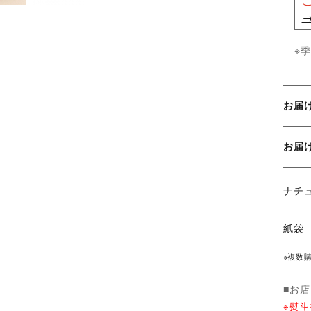
※
お届
お届
ナチ
紙袋
※複数
■お
※熨