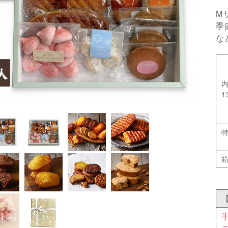
M
季
な
1