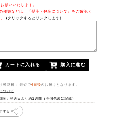
をお願いいたします。
斗の種類などは、『熨斗・包装について』をご確認く
い。
(クリックするとリンクします)
カートに入れる
購入に進む
け可能日： 最短で
4日後
のお届けとなります。
について
期限：発送日より約2週間（各個包装に記載）
アする