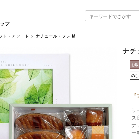
ョップ
フト・アソート
>
ナチュール・フレ M
ナチ
お
の
『
リ
ス
ナ
一