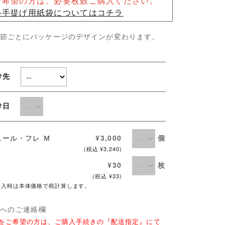
ご希望の方は、必要枚数ご購入ください。
→手提げ用紙袋についてはコチラ
季節ごとにパッケージのデザインが変わります。
け先
け日
個
ュール・フレ Ｍ
¥3,000
(税込 ¥3,240)
枚
¥30
(税込 ¥33)
購入時は本体価格で税計算します。
店へのご連絡欄
斗をご希望の方は、ご購入手続きの『配送指定』にて