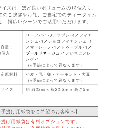
サイズは、ほど良いボリュームの13個入り。
節のご挨拶やお礼、ご自宅でのティータイム
ど、幅広いシーンでご活用いただけます。
リーフパイ×3
／
サブレ×4
／
フィナ
ンシェ×1
／
チョコフィナンシェ×1
内容量：
／マドレーヌ×1
／
ドゥーブル×1
／
3個入
ブールドネージュ×1／
いちごメレ
ンゲ×1
（※季節によって異なります）
特定原材料
小麦・乳・卵・アーモンド・大豆
（※季節によって異なります）
箱サイズ
約 縦22㎝ × 横22.5㎝ × 高さ5㎝
【手提げ用紙袋をご希望のお客様へ】
手提げ用紙袋は有料オプションです。