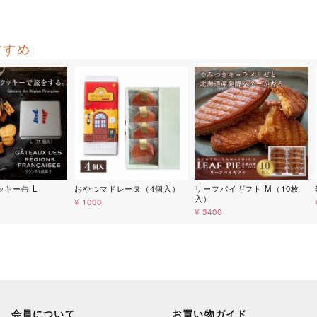
すすめ
キー缶 L
おやつマドレーヌ（4個入）
リーフパイギフト M（10枚
入）
¥ 1000
¥ 3400
会員について
お買い物ガイド