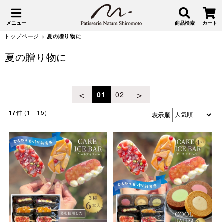
メニュー
商品検索
カート
トップページ
>
夏の贈り物に
夏の贈り物に
＜
＞
01
02
件 (1－15)
17
表示順