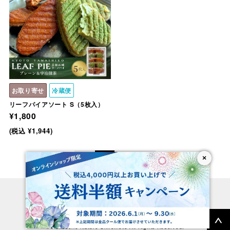
お取り寄せ
冷蔵便
リーフパイアソート S（5枚入）
¥1,800
(税込 ¥1,944)
＜
＞
×
01
02
Official Site
Facebook
instagram
© Patisserie Nature Shiromoto All Rights Reserved.