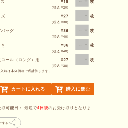
イズ
¥18
枚
(税込 ¥20)
イズ
¥27
枚
(税込 ¥30)
グバッグ
¥36
枚
(税込 ¥40)
しき
¥36
枚
(税込 ¥40)
盆ロール（ロング）用
¥27
枚
(税込 ¥30)
購入時は本体価格で税計算します。
カートに入れる
購入に進む
受取可能日： 最短で
4日後
のお受け取りとなりま
アする