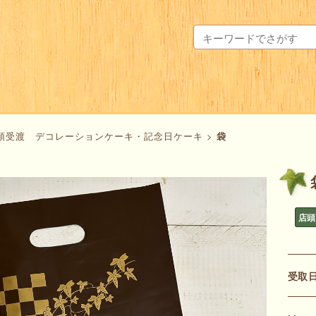
頭受渡 デコレーションケーキ・記念日ケーキ
>
袋
店
受