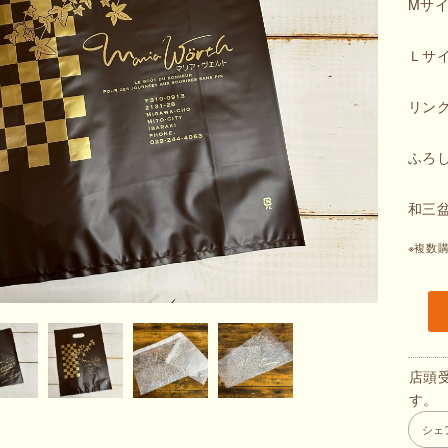
Mサ
Ｌサ
リン
ふろ
和三
※複数
店頭
す。
シェ