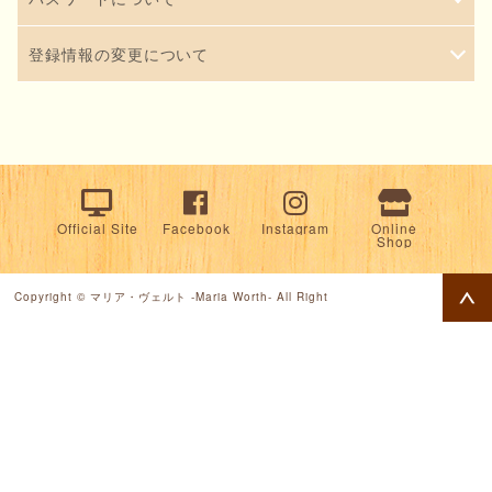
＜お取り寄せ商品の場合＞
店頭受け取り商品のご注文ではポイントは付与されませ
てログインするときに、ご本人であることを確認するため
から簡単に選択できるようになります。 お届け先の住所な
ご注文額540円（送料・代引手数料を除く）ごとに1ポイン
パスワードは、ログインの際に認証をするために必要にな
ん。
に必要になります。必ずご本人のメールアドレスをお使い
登録情報の変更について
どを変更したい場合には、以下の手順で行ってください。
ト加算され、30ポイント貯まると500円割引となります。
ります。 登録したパスワードはご自身で管理し、忘れない
詳しくは「
ください。 携帯電話からのご利用には対応しておりませ
ポイントについて
」をご覧ください。
・ログイン後、「アカウントサービス ( こんにちは〇〇さ
オンラインショップでの商品ご注文の際に、ご住所や連絡
お店で発行されたショップカードをお持ちの方は、 ショッ
ようにしてください。 もしもパスワードがわからなくなっ
ん。登録にはパソコンまたはスマートフォンで利用できる
ん ) 」 > 「お届け先一覧の編集」を選んでください。
先などの情報を変更すると、変更後の内容が、会員登録情
プカードの裏面に記載された 【会員番号】か【バーコー
てしまった場合は、ログイン画面下部の「パスワードをお
メールアドレスをお使いください。 お使いのメールアドレ
ポイント連動について
・登録済みのお届け先の一覧が表示されますので、「お名
報として自動的に記録されます。 会員登録情報をアカウン
ド】のどちらか１つをご注文時にご入力することで、ご注
忘れの場合はこちら」をクリックしてください。
スを変更された場合は、変更前のアドレスでログイン後、
お店で発行されたショップカードをお持ちの方は、 ショッ
前」の項をクリックしてください。
トサービス ( こんにちは〇〇さん ) から変更する場合は、
文した分のポイントをお店のポイントに合算できます。
「アカウントサービス ( こんにちは〇〇さん ) 」 > 「メー
プカードの裏面に記載された 【会員番号】か【バーコー
・お届け先の編集画面が表示されますので、必要な変更を
Official Site
Facebook
Instagram
Online
以下の手順で行ってください。
「お支払方法」ページで使用するポイントをご指定くださ
Shop
ルアドレス/パスワード変更」を選び、新しいアドレスに変
ド】のどちらか１つをお買い物時にご入力することで、お
入力し、「次へ進む」を押してください。
・ログイン後、「アカウントサービス ( こんにちは〇〇さ
い。
更してください。
買い物した分のポイントをお店のポイントに合算できま
・確認画面が表示されますので、変更内容を確認のうえ
ん ) 」 > 「各種登録情報の変更」を選んでください。
Copyright © マリア・ヴェルト -Maria Worth- All Right
す。
「登録する」ボタンを押してください。
・登録情報の編集画面が表示されますので、必要な変更を
＜店頭受け取り商品の場合＞
詳しくは「
ポイントについて
」をご覧ください。
入力し、「次へ進む」を押してください。
店頭受け取り商品のご注文ではポイントは付与されませ
・確認画面が表示されますので、変更内容を確認のうえ
ん。
面倒な住所入力が不要
「登録する」ボタンを押してください。
ポイント発行のタイミング
登録した住所などのお客様情報が自動で表示されるように
お取り寄せ商品は、ご購入商品の発送完了時に発行されま
なりますので、お買い物のたびに入力する手間が不要にな