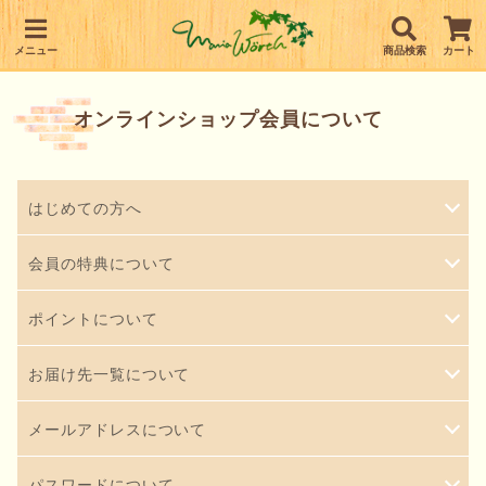
メニュー
商品検索
カート
オンラインショップ会員について
はじめての方へ
本オンラインショップでは、お買い物が便利でお得になる
会員の特典について
会員システムをご用意しています。
ためて使ってお得なポイント割引
会員登録は無料で、年会費もかかりません。
ポイントについて
本オンラインショップに会員登録された方だけが利用でき
詳しくは、「
会員の特典について
」をご覧ください。
ポイントシステムの概要
お届け先一覧について
るお得なポイントシステムです。
本オンラインショップに会員登録された方だけが利用でき
お取り寄せ商品をご注文するとポイントが貯まり、貯めた
お買い物の際に、ご注文者と異なるお届け先を入力する
メールアドレスについて
るお得なポイントシステムです。
ポイントはお買い物のときに割引に利用する事ができま
と、自動的に「お届け先一覧」に登録されます。 登録され
す。
メールアドレスは、お店からの連絡だけでなく、会員とし
たお届け先は、「お届け先」入力画面で「お届け先一覧」
パスワードについて