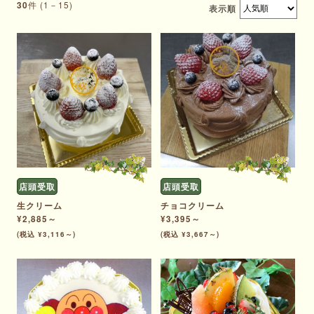
件 (1－15)
30
表示順
店頭受取
店頭受取
生クリーム
チョコクリーム
¥2,885～
¥3,395～
(税込 ¥3,116～)
(税込 ¥3,667～)