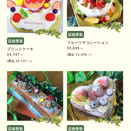
店頭受取
店頭受取
フルーツデコレーション
¥3,635～
プリントケーキ
¥4,747～
(税込 ¥3,926～)
(税込 ¥5,127～)
店頭受取
店頭受取