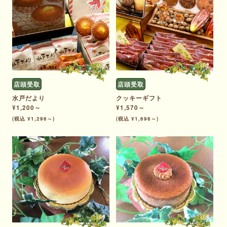
店頭受取
店頭受取
水戸だより
クッキーギフト
¥1,200～
¥1,570～
(税込 ¥1,296～)
(税込 ¥1,696～)