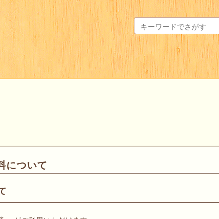
料について
て