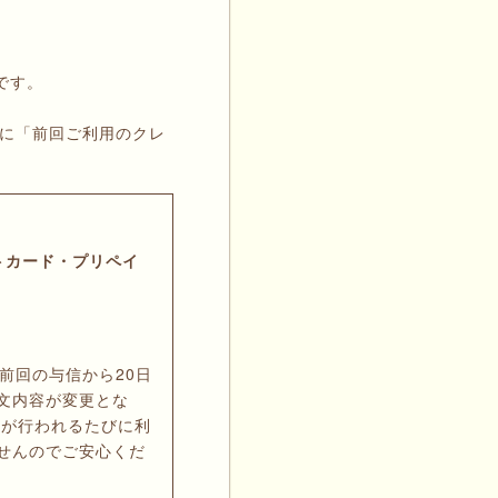
能です。
時に「前回ご利用のクレ
トカード・プリペイ
前回の与信から20日
文内容が変更とな
信が行われるたびに利
せんのでご安心くだ