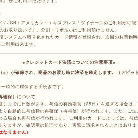
済」 がご利用いただけます。
済
ード / JCB / アメリカン・エキスプレス / ダイナースのご利用が可
みのお取り扱いです。分割・リボ払いはご利用頂けません。
決済システムへ暗号化されたカード情報が登録され、次回のお買物
てご利用出来ます。
※クレジットカード決済についての注意事項※
（※）が確保され、商品のお渡し時に決済を確定します。（デビッ
を一時的に確保する手続きです。
再確保）について
渡しまでに日数があき、与信の有効期限（25日）を過ぎる場合は、
より自動的に与信枠の再確保（再与信）が行われます。また、ご注
わる場合も再与信が行われます。 ご利用のカードによっては、与
ありますが、確認用の処理であり、実際に請求されることはありま
はなりません）