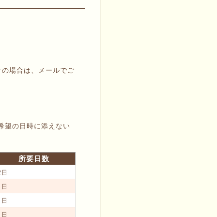
その場合は、メールでご
希望の日時に添えない
所要日数
2日
1日
1日
1日