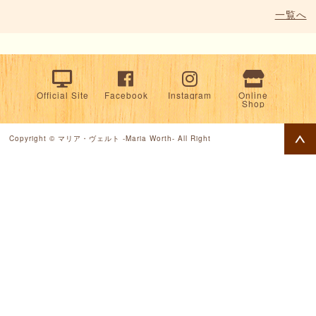
一覧へ
Official Site
Facebook
Instagram
Online
Shop
Copyright © マリア・ヴェルト -Maria Worth- All Right