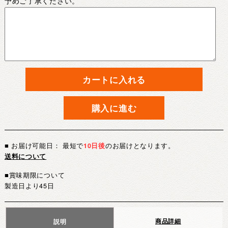
予めご了承ください。
カートに入れる
購入に進む
■ お届け可能日： 最短で
10日後
のお届けとなります。
送料について
■賞味期限について
製造日より45日
商品詳細
説明