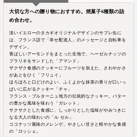
大切な方への贈り物におすすめ。焼菓子6種類の詰
め合わせ。
淡いイエローのタカギオリジナルデザインのサブレ缶に
は、フランス語で「幸せ配達人」のメッセージと自転車を
デザイン。
香ばしいアーモンドをまとった生地で、ヘーゼルナッツの
プラリネをサンドした「アマンド」
ザクザク食感のクッキーにフルーツを加えた、さわやかさ
があとをひく「フリュイ」
ほろほろと口どけのよい、ふくよかな抹茶の香りが口いっ
ぱいに広がるクッキー「チャ」
フランス・ブルターニュ地方の伝統的なクッキー。バター
の豊かな風味を味わう「ガレット」
サクサクとした食感に、しっかりとした塩味がやみつきに
なる大人の味わいの「ル セル」
ココナッツ風味のメレンゲ。やさしい甘さと軽やかな食感
の「ロッシェ」