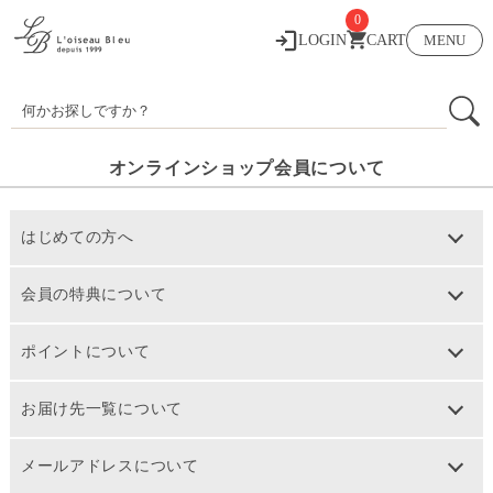
0
LOGIN
CART
MENU
オンラインショップ会員について
はじめての方へ
本オンラインショップでは、お買い物が便利でお得になる会
会員の特典について
員システムをご用意しています。
会員登録は無料で、年会費もかかりません。
ポイントについて
ためて使ってお得なポイント割引
詳しくは、「
会員の特典について
」をご覧ください。
本オンラインショップに会員登録された方だけが利用できる
お届け先一覧について
ポイントシステムの概要
お得なポイントシステムです。
本オンラインショップに会員登録された方だけが利用できる
お取り寄せ商品をご注文するとポイントが貯まり、貯めたポ
お買い物の際に、ご注文者と異なるお届け先を入力すると、
メールアドレスについて
お得なポイントシステムです。
イントはお買い物のときに割引に利用する事ができます。
自動的に「お届け先一覧」に登録されます。 登録されたお届