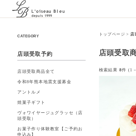
トップページ
>
店
CATEGORY
店頭受取
店頭受取予約
検索結果
8
件 (1－
店頭受取商品全て
令和8年熊本地震支援募金
アントルメ
焼菓子ギフト
ヴォワイヤージュグラッセ（店
頭受取）
お菓子作り体験教室【ご予約お
申込み】