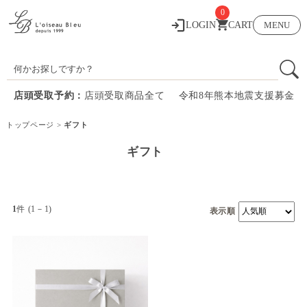
0
LOGIN
CART
MENU
店頭受取予約：
店頭受取商品全て
令和8年熊本地震支援募金
トップページ
>
ギフト
ギフト
1
件 (1－1)
表示順