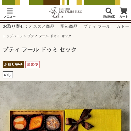
メニュー
商品検索
カート
お取り寄せ：
オススメ商品
季節商品
プティ フール
ガトー
トップページ
>
プティ フール ドゥミ セック
プティ フール ドゥミ セック
お取り寄せ
通常便
のし