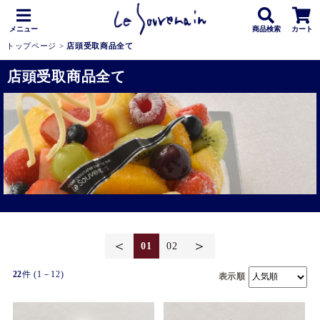
メニュー
商品検索
カート
トップページ
>
店頭受取商品全て
店頭受取商品全て
＜
＞
01
02
22
件 (1－12)
表示順