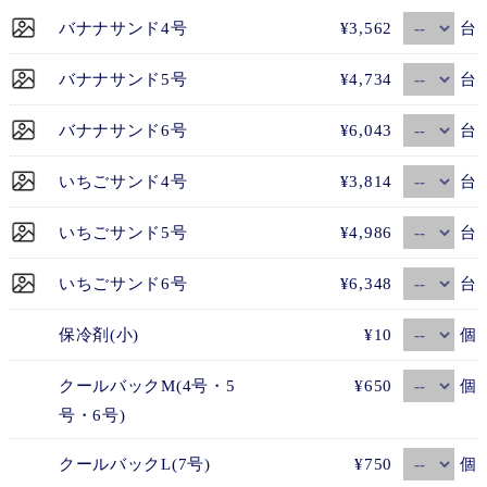
台
バナナサンド4号
¥3,562
台
バナナサンド5号
¥4,734
台
バナナサンド6号
¥6,043
台
いちごサンド4号
¥3,814
台
いちごサンド5号
¥4,986
台
いちごサンド6号
¥6,348
個
保冷剤(小)
¥10
個
クールバックM(4号・5
¥650
号・6号)
個
クールバックL(7号)
¥750