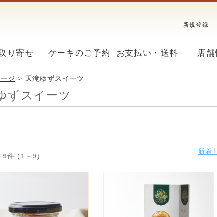
新規登録
取り寄せ
ケーキのご予約
お支払い・送料
店舗
ページ
>
天滝ゆずスイーツ
ゆずスイーツ
新着
果
9
件 (1－9)