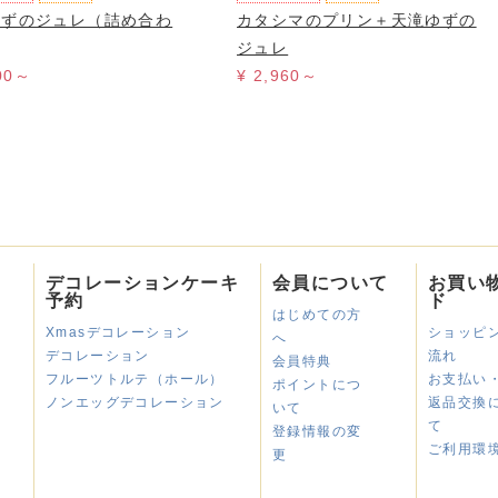
ゆずのジュレ（詰め合わ
カタシマのプリン＋天滝ゆずの
ジュレ
900～
¥ 2,960～
デコレーションケーキ
会員について
お買い
予約
ド
はじめての方
Xmasデコレーション
ショッピ
へ
デコレーション
流れ
会員特典
フルーツトルテ（ホール）
お支払い
ポイントにつ
ノンエッグデコレーション
返品交換
いて
て
登録情報の変
ご利用環
更