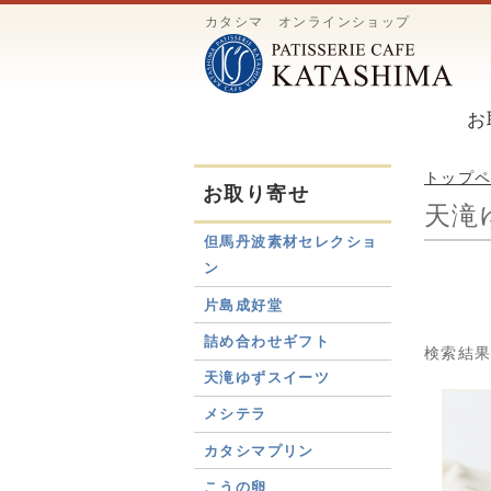
カタシマ オンラインショップ
お
トップ
お取り寄せ
天滝
但馬丹波素材セレクショ
ン
片島成好堂
詰め合わせギフト
検索結
天滝ゆずスイーツ
メシテラ
カタシマプリン
こうの卵