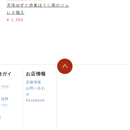
天滝ゆずと赤鬼ほうじ茶のジュ
レ３個入
¥ 1,350
物ガイ
お店情報
店舗情報
ングの
お問い合わ
せ
・送料
Facebook
につい
境