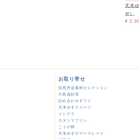
天滝
せ）
¥ 2,
お取り寄せ
但馬丹波素材セレクション
片島成好堂
詰め合わせギフト
天滝ゆずスイーツ
メシテラ
カタシマプリン
こうの卵
天滝ゆずのマーマレード