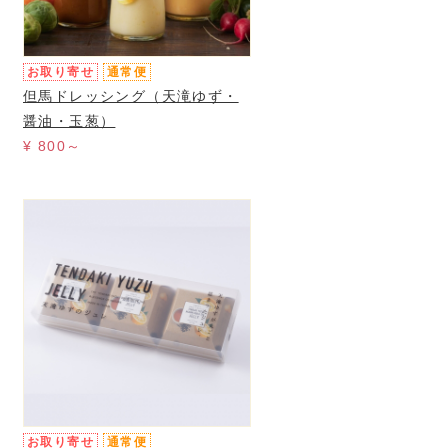
お取り寄せ
通常便
但馬ドレッシング（天滝ゆず・
醤油・玉葱）
¥ 800～
お取り寄せ
通常便