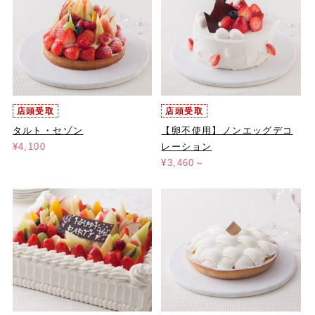
店頭受取
店頭受取
タルト・セゾン
【卵不使用】ノンエッグデコ
¥4,100
レーション
¥3,460～