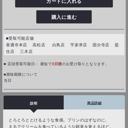
カートに入れる
購入に進む
■受取可能店舗
善通寺本店 高松店 白鳥店 宇多津店 国分寺店 藍
住店 三木店
■ 店頭受取可能日： 最短で
3日後
のお受け取りとなります。
■賞味期限について
当日
商品詳細
説明
とろとろととけるような食感。プリンのはずなのに、
まるでクリームを食べているような錯覚を覚えるほど。