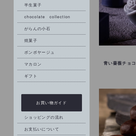
半生菓子
chocolate collection
がらんの小石
焼菓子
ボンボヤージュ
青い薔薇チョ
マカロン
ギフト
お買い物ガイド
ショッピングの流れ
お支払いについて