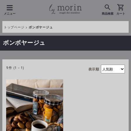
メニュー
商品検索
カート
トップページ
>
ボンボヤージュ
ボンボヤージュ
件 (1－1)
1
表示順