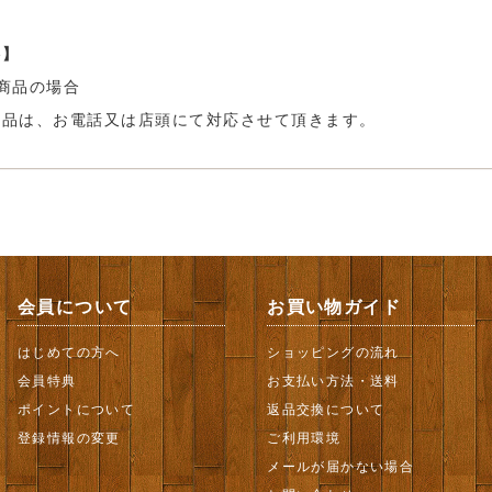
料】
商品の場合
商品は、お電話又は店頭にて対応させて頂きます。
会員について
お買い物ガイド
はじめての方へ
ショッピングの流れ
会員特典
お支払い方法・送料
ポイントについて
返品交換について
登録情報の変更
ご利用環境
メールが届かない場合