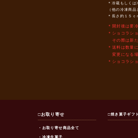
＊冷蔵もしくは
（他の冷凍商品
＊長さ約１５ｃ
＊開封後は要
＊ショコラシ
その際は新た
＊送料は数量
変更になる場
＊ショコラシ
□お取り寄せ
□焼き菓子ギフ
・お取り寄せ商品全て
・冷凍生菓子