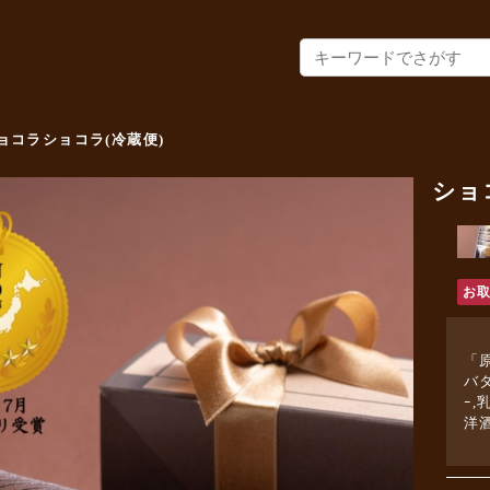
ョコラショコラ(冷蔵便)
ショ
お
「
バタ
ｰ
洋