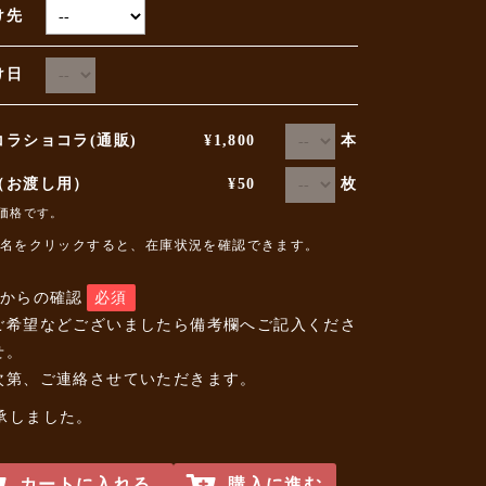
け先
届け日
本
コラショコラ(通販)
¥1,800
枚
（お渡し用）
¥50
価格です。
名をクリックすると、在庫状況を確認できます。
店からの確認
必須
ご希望などございましたら備考欄へご記入くださ
せ。
次第、ご連絡させていただきます。
承しました。
カートに入れる
購入に進む