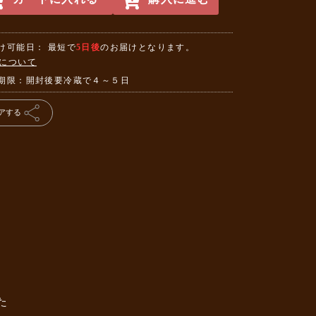
け可能日： 最短で
5日後
のお届けとなります。
について
期限：開封後要冷蔵で４～５日
アする
た