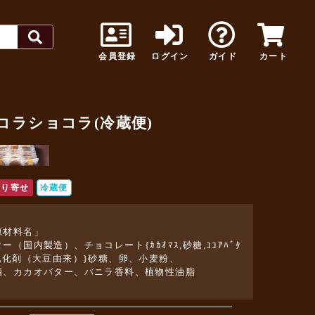
会員登録
ログイン
ガイド
カート
コラショコラ(冷蔵便)
取り寄せ
冷蔵便
原材料名」
ー（国内製造）、チョコレート{ｶｶｵﾏｽ,砂糖,ｺｺｱﾊﾞﾀ
,乳化剤（大豆由来）}砂糖、卵、小麦粉、
酒、カカオバター、バニラ香料、植物性油脂