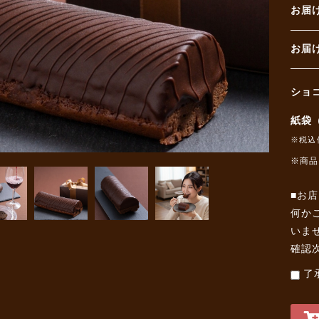
お届
お
ショ
紙袋
※税込
※商品
■お
何か
いま
確認
了