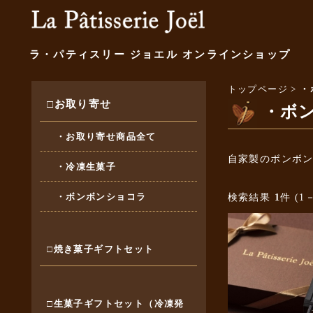
ラ・パティスリー ジョエル オンラインショップ
トップページ
>
・
□お取り寄せ
・ボ
・お取り寄せ商品全て
自家製のボンボ
・冷凍生菓子
・ボンボンショコラ
検索結果
1
件 (1－
□焼き菓子ギフトセット
□生菓子ギフトセット（冷凍発