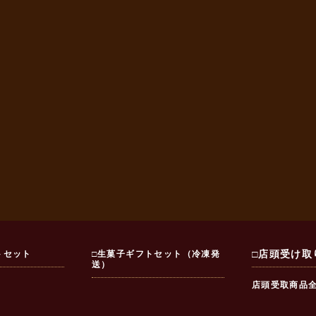
トセット
□生菓子ギフトセット（冷凍発
□店頭受け取
送）
店頭受取商品