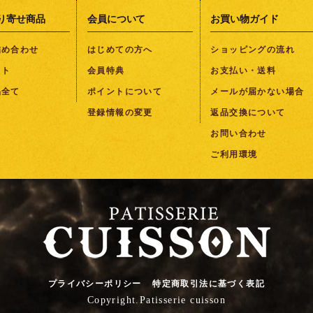
り寄せ商品
会員について
お買い物ガイド
詰め合わせ
はじめての方へ
ショッピングの流れ
フト
会員特典
お支払い・送料
品全て
ポイントについて
メールが届かない場合
登録情報の変更
返品交換について
お問い合わせ
ご利用環境
プライバシーポリシー
特定商取引法に基づく表記
Copyright.Patisserie cuisson