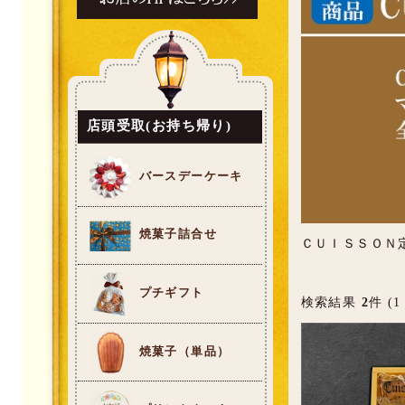
店頭受取(お持ち帰り)
バースデーケーキ
焼菓子詰合せ
ＣＵＩＳＳＯＮ
プチギフト
検索結果
2
件 (1
焼菓子（単品）