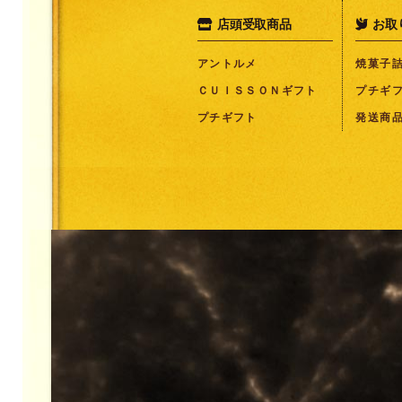
店頭受取商品
お取
Instagram
アントルメ
焼菓子
ＣＵＩＳＳＯＮギフト
プチギ
プチギフト
発送商