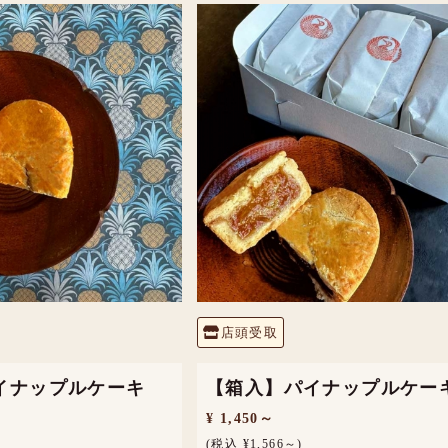
店頭受取
イナップルケーキ
【箱入】パイナップルケー
¥ 1,450～
(税込 ¥1,566～)