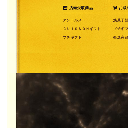
店頭受取商品
お取
Instagram
アントルメ
焼菓子
ＣＵＩＳＳＯＮギフト
プチギ
プチギフト
発送商