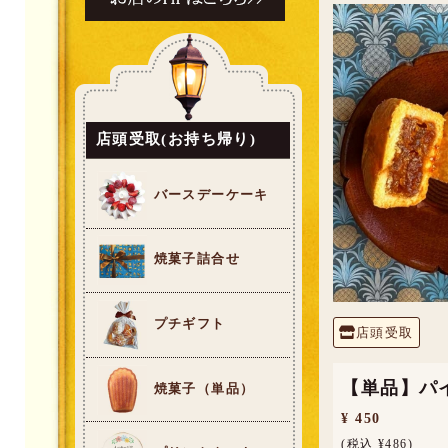
店頭受取(お持ち帰り)
バースデーケーキ
焼菓子詰合せ
プチギフト
店頭受取
【単品】パ
焼菓子（単品）
¥ 450
(税込 ¥486)