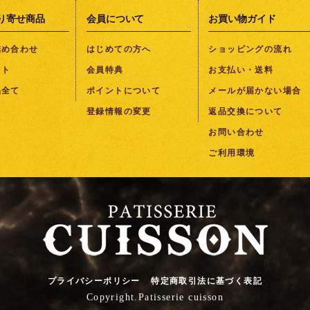
り寄せ商品
会員について
お買い物ガイド
詰め合わせ
はじめての方へ
ショッピングの流れ
フト
会員特典
お支払い・送料
品全て
ポイントについて
メールが届かない場合
登録情報の変更
返品交換について
お問い合わせ
ご利用環境
プライバシーポリシー
特定商取引法に基づく表記
Copyright.Patisserie cuisson