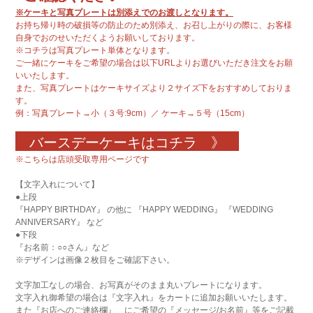
※ケーキと写真プレートは別添えでのお渡しとなります。
お持ち帰り時の破損等の防止のため別添え、お召し上がりの際に、お客様
自身でおのせいただくようお願いしております。
※コチラは写真プレート単体となります。
ご一緒に
ケーキをご希望の場合は以下URLよりお選びいただき注文をお願
いいたします。
また、写真プレートはケーキサイズより２サイズ下をおすすめしておりま
す。
例：写真プレート→小（３号:9cm）／ ケーキ→５号（15cm）
バースデーケーキはコチラ 》
※こちらは店頭受取専用ページです
【文字入れについて】
●上段
『HAPPY BIRTHDAY』 の他に 『HAPPY WEDDING』 『WEDDING
ANNIVERSARY』 など
●下段
『お名前：○○さん』など
※デザインは画像２枚目をご確認下さい。
文字加工なしの場合、お写真がそのまま丸いプレートになります。
文字入れ御希望の場合は『文字入れ』をカートに追加お願いいたします。
また『お店へのご連絡欄』 にご希望の『メッセージ/お名前』等をご記載