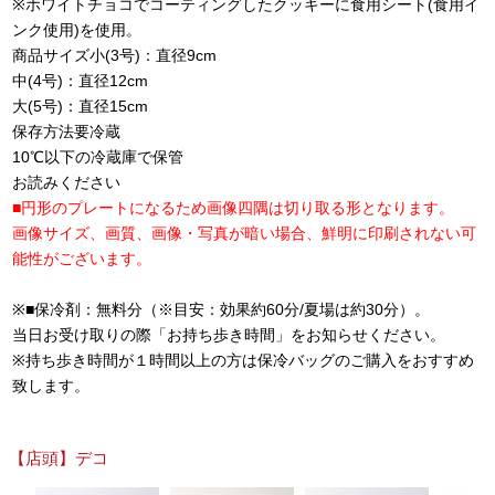
※ホワイトチョコでコーティングしたクッキーに食用シート(食用イ
ンク使用)を使用。
商品サイズ小(3号)：直径9cm
中(4号)：直径12cm
大(5号)：直径15cm
保存方法要冷蔵
10℃以下の冷蔵庫で保管
お読みください
■円形のプレートになるため画像四隅は切り取る形となります。
画像サイズ、画質、画像・写真が暗い場合、鮮明に印刷されない可
能性がございます。
※■保冷剤：無料分（※目安：効果約60分/夏場は約30分）。
当日お受け取りの際「お持ち歩き時間」をお知らせください。
※持ち歩き時間が１時間以上の方は保冷バッグのご購入をおすすめ
致します。
【店頭】デコ