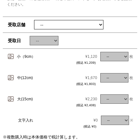
ください。
受取店舗
受取日
小（9cm）
¥1,120
枚
(税込 ¥1,209)
中(12cm)
¥1,670
枚
(税込 ¥1,803)
大(15cm)
¥2,230
枚
(税込 ¥2,408)
文字入れ
¥0
※
(税込 ¥0)
※複数購入時は本体価格で税計算します。