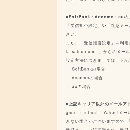
■SoftBank・docomo・
「受信拒否設定」や「迷惑メー
さい。
また、「受信拒否設定」を利用
la-saison.com 」か
設定方法につきましては、下記
・
SoftBankの場合
・
docomoの場合
・
auの場合
■上記キャリア以外のメールア
gmail・hotmail・Ya
きない場合がございますので、
迷惑メールと誤認識され、迷惑