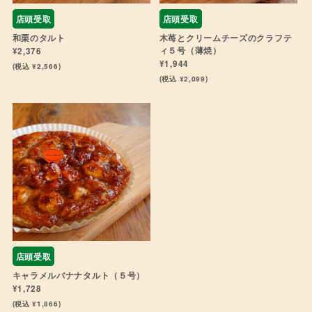
店頭受取
店頭受取
和栗のタルト
木苺とクリームチーズのクラフテ
ィ５号（薄焼）
¥2,376
¥1,944
(税込 ¥2,566)
(税込 ¥2,099)
店頭受取
キャラメルバナナタルト（５号）
¥1,728
(税込 ¥1,866)