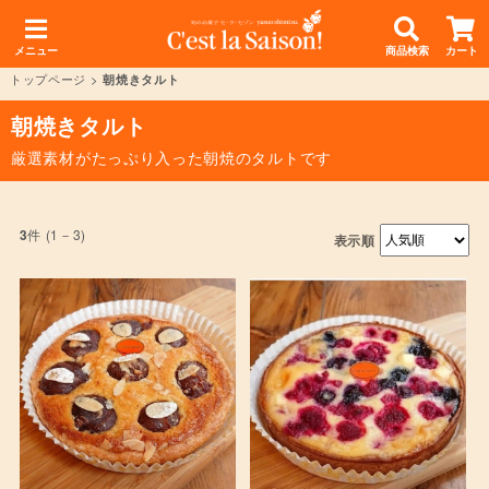
メニュー
商品検索
カート
トップページ
>
朝焼きタルト
朝焼きタルト
厳選素材がたっぷり入った朝焼のタルトです
件 (1－3)
3
表示順