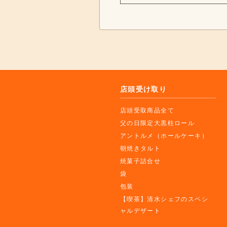
店頭受け取り
店頭受取商品全て
父の日限定大黒柱ロール
アントルメ（ホールケーキ）
朝焼きタルト
焼菓子詰合せ
袋
包装
【喫茶】清水シェフのスペシ
ャルデザート