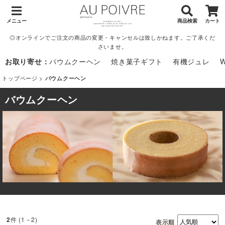
メニュー
商品検索
カート
◎オンラインでご注文の商品の変更・キャンセルは致しかねます。ご了承くだ
さいませ。
お取り寄せ：
バウムクーヘン
焼き菓子ギフト
有機ジュレ
トップページ
>
バウムクーヘン
バウムクーヘン
件 (1－2)
2
表示順