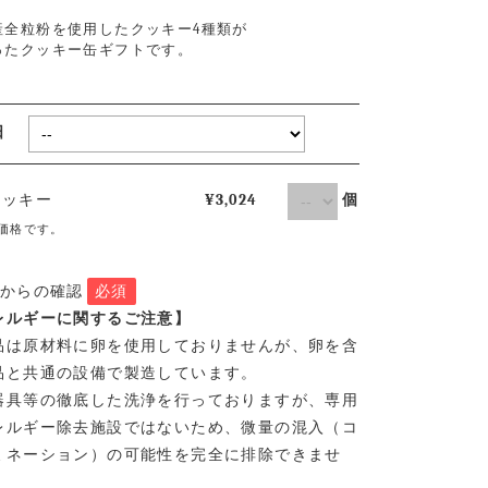
産全粒粉を使用したクッキー4種類が
ったクッキー缶ギフトです。
取日
クッキー
¥3,024
個
価格です。
店からの確認
必須
レルギーに関するご注意】
品は原材料に卵を使用しておりませんが、卵を含
品と共通の設備で製造しています。
器具等の徹底した洗浄を行っておりますが、専用
レルギー除去施設ではないため、微量の混入（コ
ミネーション）の可能性を完全に排除できませ