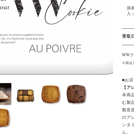
国
入
受
WW
※税込
■お
【ア
本商
む製
製造
のア
ンタ
ん。