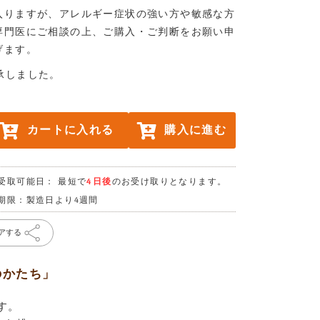
入りますが、アレルギー症状の強い方や敏感な方
専門医にご相談の上、ご購入・ご判断をお願い申
げます。
承しました。
カートに入れる
購入に進む
受取可能日： 最短で
4日後
のお受け取りとなります。
期限：製造日より4週間
アする
のかたち」
す。