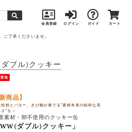
会員登録
ログイン
ガイド
カート
。ご了承くださいませ。
(ダブル)クッキー
頭受取
新商品】
全粒粉とバター、きび糖が奏でる”素材本来の純粋な美
しさ”を～
産素材・卵不使用のクッキー缶
WW(ダブル)クッキー」