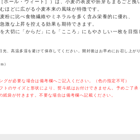
［ホール・ウィート］）は、小麦の表皮や胚芽もまるごと挽
むほどに広がる小麦本来の風味が特徴です。
麦粉に比べ食物繊維やミネラルを多く含み栄養的に優れ、
急激な上昇を控える効果も期待できます。
を大切に「からだ」にも「こころ」にもやさしい一枚を目指
日光、高温多湿を避けて保存してください。開封後はお早めにお召し上が
cm）
ピングが必要な場合は備考欄へご記入ください。（色の指定不可）
ギフトのサイズと形状により、熨斗紙はお付けできません。予めご了承
枚の紙袋が付きます。不要な場合は備考欄へ記載ください。