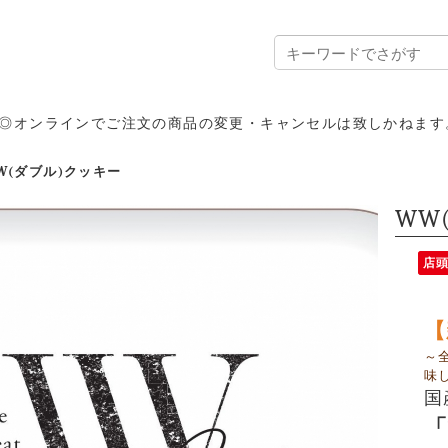
◎オンラインでご注文の商品の変更・キャンセルは致しかねます
W(ダブル)クッキー
WW
店
【
～
味
国
「