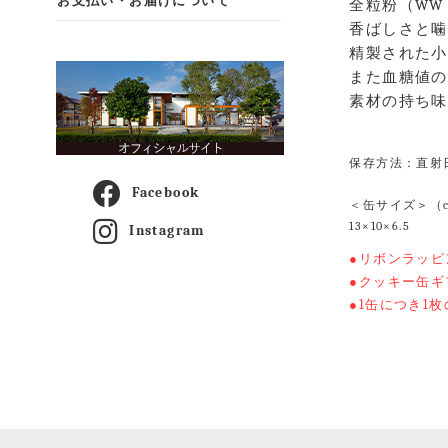
お支払い・お届けについて
全粒粉（WW
香ばしさと噛
精製された小
また血糖値の
素材の持ち味
保存方法：直射
Facebook
＜缶サイズ＞（
13×10×6.5
Instagram
●リボンラッ
●クッキー缶
●1缶につき1