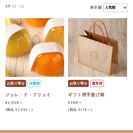
2
件 (1－2)
表示順
お取り寄せ
冷蔵便
お取り寄せ
通常便
ジュレ・ド・フリュイ
ギフト用手提げ袋
¥1,930～
¥100～
(税込 ¥2,084～)
(税込 ¥110～)