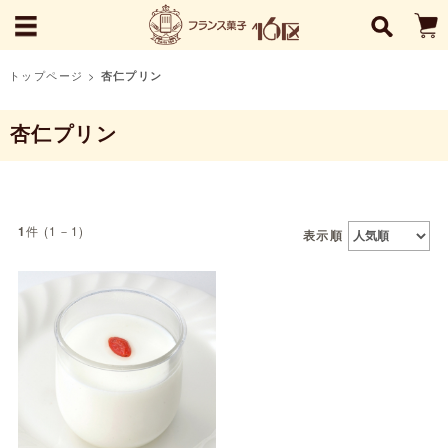
トップページ
>
杏仁プリン
杏仁プリン
件 (1－1)
1
表示順