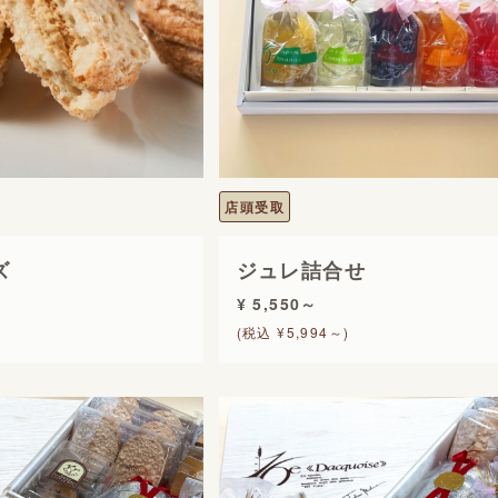
店頭受取
ズ
ジュレ詰合せ
¥ 5,550～
(税込 ¥5,994～)