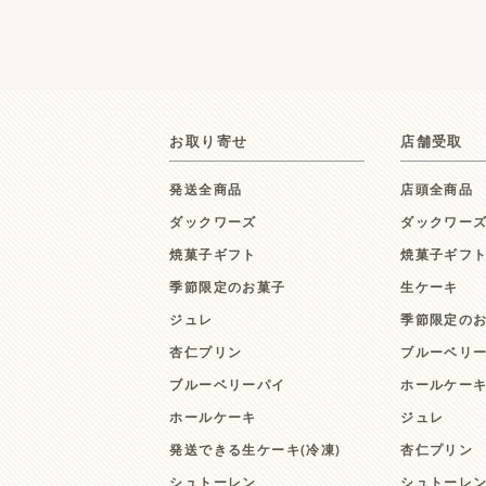
お取り寄せ
店舗受取
発送全商品
店頭全商品
ダックワーズ
ダックワー
焼菓子ギフト
焼菓子ギフ
季節限定のお菓子
生ケーキ
ジュレ
季節限定の
杏仁プリン
ブルーベリ
ブルーベリーパイ
ホールケー
ホールケーキ
ジュレ
発送できる生ケーキ(冷凍)
杏仁プリン
シュトーレン
シュトーレ