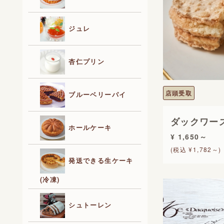
ジュレ
杏仁プリン
店頭受取
ブルーベリーパイ
ダックワー
ホールケーキ
¥ 1,650～
(税込 ¥1,782～)
発送できる生ケーキ
(冷凍)
シュトーレン