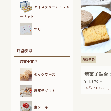
アイスクリーム・シャ
ーベット
のし
店舗受取
店頭受取
店頭全商品
焼菓子詰合
ダックワーズ
¥ 1,670～
(税込 ¥1,803～)
焼菓子ギフト
生ケーキ