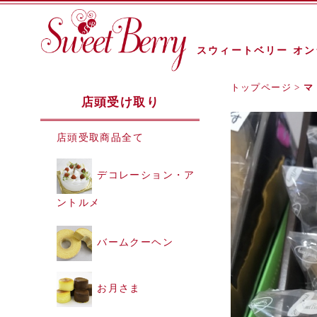
スウィートベリー オ
トップページ
>
マ
店頭受け取り
店頭受取商品全て
デコレーション・ア
ントルメ
バームクーヘン
お月さま