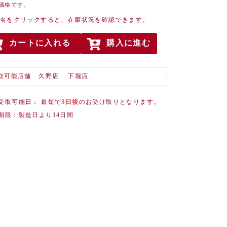
価格です。
名をクリックすると、在庫状況を確認できます。
カートに入れる
購入に進む
取可能店舗
久野店 下堀店
受取可能日： 最短で
3日後
のお受け取りとなります。
期限：製造日より14日間