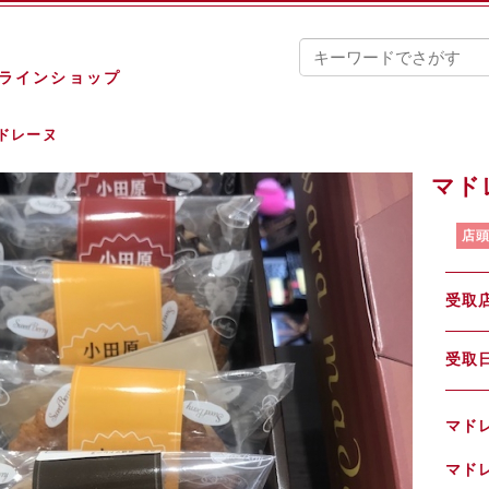
ンラインショップ
ドレーヌ
マド
店
受取
受
マド
マド