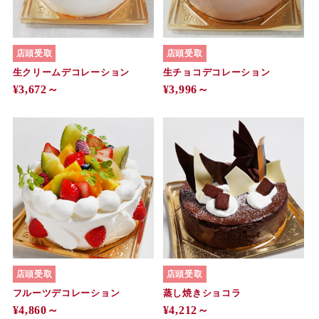
店頭受取
店頭受取
生クリームデコレーション
生チョコデコレーション
¥3,672～
¥3,996～
店頭受取
店頭受取
フルーツデコレーション
蒸し焼きショコラ
¥4,860～
¥4,212～