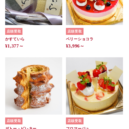
店頭受取
店頭受取
かすていら
ベリーショコラ
¥1,377～
¥3,996～
店頭受取
店頭受取
ガトー・ピレネー
フロマージュ