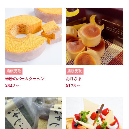
店頭受取
店頭受取
米粉のバームクーヘン
お月さま
¥842～
¥173～