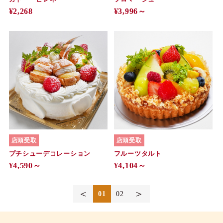
¥2,268
¥3,996～
店頭受取
店頭受取
プチシューデコレーション
フルーツタルト
¥4,590～
¥4,104～
＜
＞
01
02