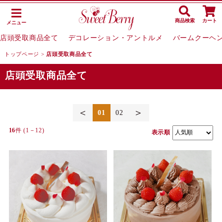
商品検索
カート
メニュー
店頭受取商品全て
デコレーション・アントルメ
バームクーヘ
トップページ
>
店頭受取商品全て
店頭受取商品全て
＜
＞
01
02
16
件 (1－12)
表示順