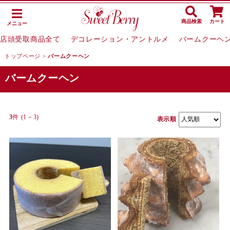
商品検索
カート
メニュー
店頭受取商品全て
デコレーション・アントルメ
バームクーヘ
トップページ
>
バームクーヘン
バームクーヘン
3
件 (1－3)
表示順