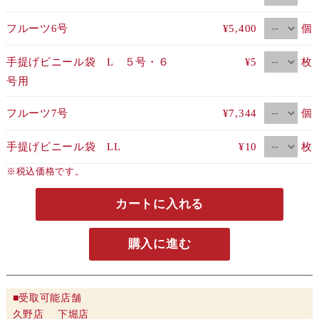
個
フルーツ6号
¥5,400
枚
手提げビニール袋 L ５号・６
¥5
号用
個
フルーツ7号
¥7,344
枚
手提げビニール袋 LL
¥10
※税込価格です。
カートに入れる
購入に進む
■受取可能店舗
久野店 下堀店