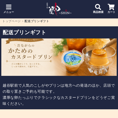
メニュー
商品検索
カート
トップページ
>
配送プリンギフト
配送プリンギフト
越谷駅前で人気のこしがやプリンは地方への発送のほか、店頭で
の取り置きご予約も可能です。
濃厚な卵たっぷりでクラシックなカスタードプリンをどうぞご賞
味ください。