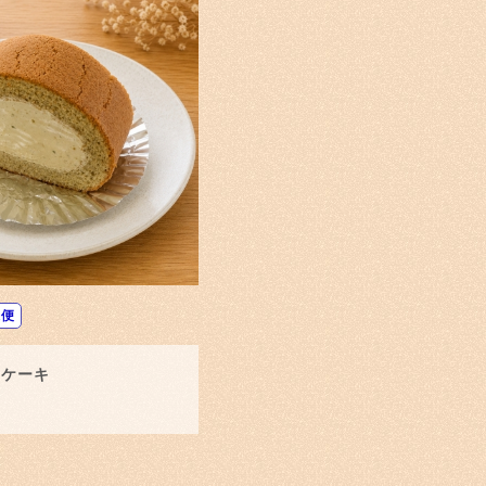
凍便
ルケーキ