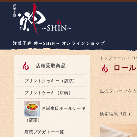
洋菓子処 伸～SHiN～ オンラインショップ
トップページ
>
ロ
店頭受取商品
ロール
プリントクッキー（店頭）
生のフルーツを
プリントケーキ（店頭）
お誕生日ホールケーキ
検索結果
1
件 (1－
（店頭）
店頭プチガトー一覧