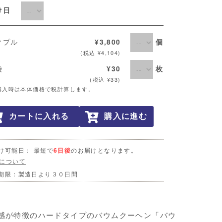
届け日
個
クプル
¥3,800
(税込 ¥4,104)
枚
袋
¥30
(税込 ¥33)
購入時は本体価格で税計算します。
カートに入れる
購入に進む
け可能日： 最短で
6日後
のお届けとなります。
について
期限：製造日より３０日間
感が特徴のハードタイプのバウムクーヘン「バウ