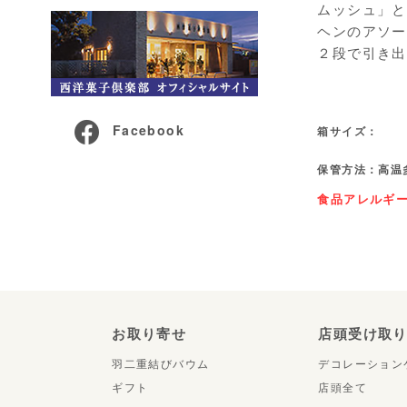
ムッシュ」と
ヘンのアソー
２段で引き出
Facebook
箱サイズ：
保管方法：高温
食品アレルギ
お取り寄せ
店頭受け取
羽二重結びバウム
デコレーション
ギフト
店頭全て