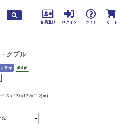
カート
会員登録
ログイン
ガイド
・クプル
取り寄せ
通常便
し
イズ：178×170×110(㎜)
け先