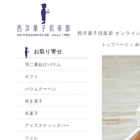
西洋菓子倶楽部 オンライ
トップページ
>
ル
お取り寄せ
羽二重結びバウム
ギフト
バウムクーヘン
焼き菓子
生菓子
アイススティックバー
ジュレ