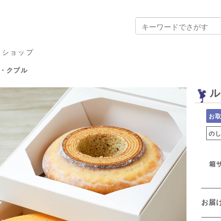
ンショップ
・クプル
ル
お
の
箱サ
お届