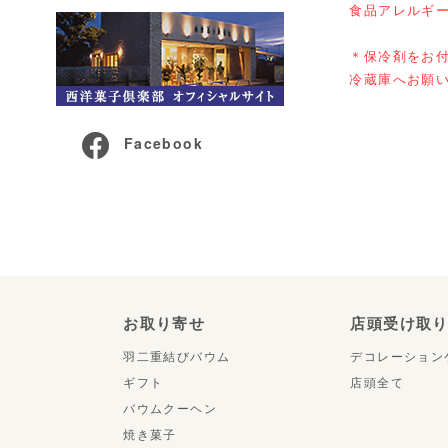
食品アレルギ
＊保冷剤をお
冷蔵庫へお願
Facebook
お取り寄せ
店頭受け取
羽二重結びバウム
デコレーション
ギフト
店頭全て
バウムクーヘン
焼き菓子