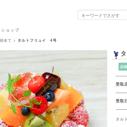
ンショップ
頭全て
>
タルトフリュイ 4号
タ
店
受取
受
タル