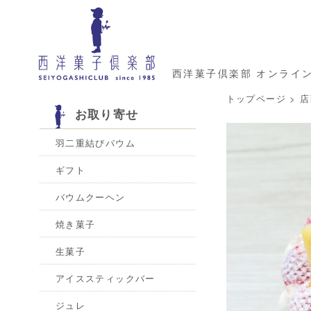
西洋菓子倶楽部 オンライ
トップページ
>
店
お取り寄せ
羽二重結びバウム
ギフト
バウムクーヘン
焼き菓子
生菓子
アイススティックバー
ジュレ