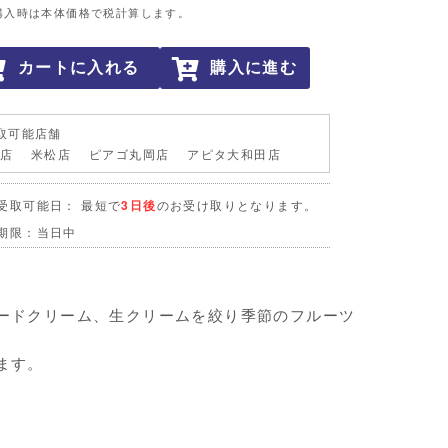
購入時は本体価格で税計算します。
カートに入れる
購入に進む
取可能店舗
岡店 米松店 ピアゴ丸岡店 アピタ大和田店
受取可能日： 最短で
3日後
のお受け取りとなります。
期限：当日中
ードクリーム、生クリームを絞り季節のフルーツ
ます。