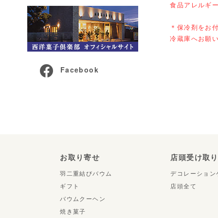
食品アレルギ
＊保冷剤をお
冷蔵庫へお願
Facebook
お取り寄せ
店頭受け取
羽二重結びバウム
デコレーション
ギフト
店頭全て
バウムクーヘン
焼き菓子