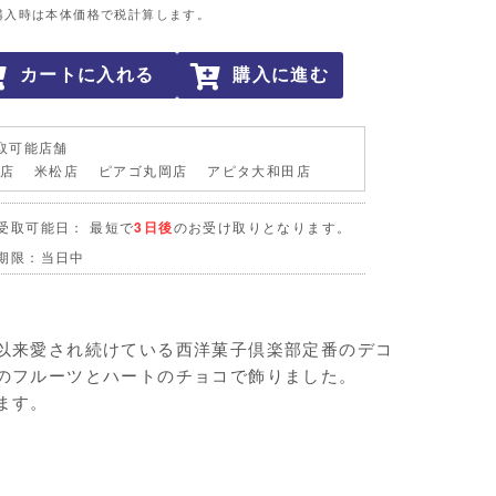
購入時は本体価格で税計算します。
カートに入れる
購入に進む
取可能店舗
岡店 米松店 ピアゴ丸岡店 アピタ大和田店
受取可能日： 最短で
3日後
のお受け取りとなります。
期限：当日中
以来愛され続けている西洋菓子倶楽部定番のデコ
のフルーツとハートのチョコで飾りました。
ます。