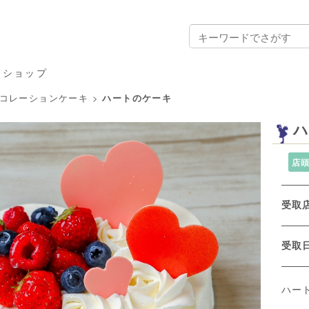
ンショップ
コレーションケーキ
>
ハートのケーキ
ハ
店
受取
受
ハー