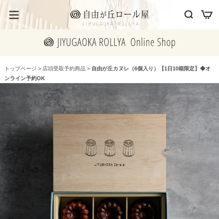
トップページ
>
店頭受取予約商品
>
自由が丘カヌレ（6個入り）【1日10箱限定】◆オ
ンライン予約OK