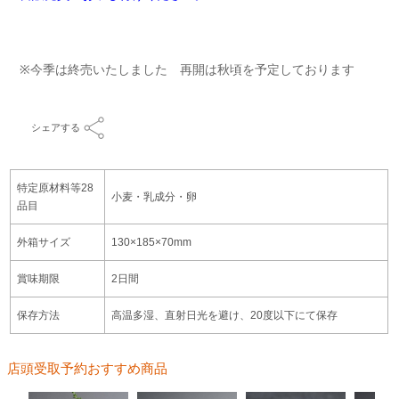
※今季は終売いたしました 再開は秋頃を予定しております
シェアする
特定原材料等28
小麦・乳成分・卵
品目
外箱サイズ
130×185×70mm
賞味期限
2日間
保存方法
高温多湿、直射日光を避け、20度以下にて保存
店頭受取予約おすすめ商品