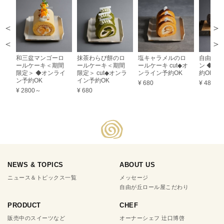
＞
＜
和三盆マンゴーロ
抹茶わらび餅のロ
塩キャラメルのロ
自由が丘
ールケーキ＜期間
ールケーキ＜期間
ールケーキ cut◆オ
ン ◆オ
限定＞ ◆オンライ
限定＞ cut◆オンラ
ンライン予約OK
約OK
ン予約OK
イン予約OK
¥ 680
¥ 480
¥ 2800～
¥ 680
NEWS & TOPICS
ABOUT US
ニュース＆トピックス一覧
メッセージ
自由が丘ロール屋こだわり
PRODUCT
CHEF
販売中のスイーツなど
オーナーシェフ 辻口博啓