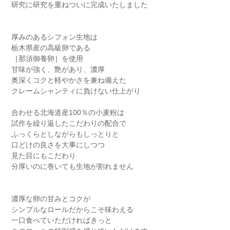
研究に研究を重ねついに完成いたしました
厚みのあるシフォン生地は
栃木県産の高級卵である
［那須御養卵］を使用
甘味が強く、艶があり、濃厚
奥深くコクと軽やかさを兼ね備えた
クレームシャンティに負けない仕上がり
合わせる北海道産100％の小麦粉は
試作を繰り返したこだわりの配合で
ふっくらとしながらもしっとりと
口どけの良さを大事にしつつ
見た目にもこだわり
分厚いのに巻いても生地が割れません
濃厚な卵の甘みとコクが
シンプルなロールだからこそ味わえる
一口食べていただければきっと