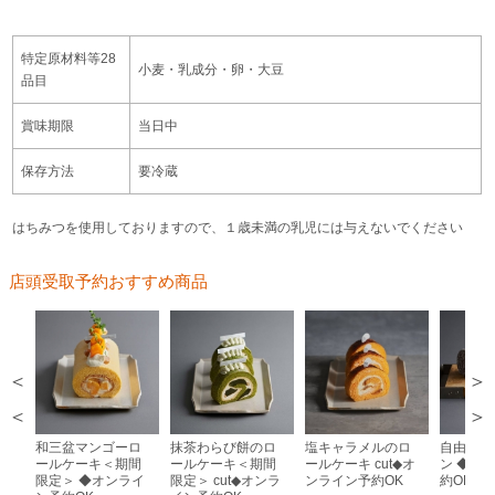
特定原材料等28
小麦・乳成分・卵・大豆
品目
賞味期限
当日中
保存方法
要冷蔵
はちみつを使用しておりますので、１歳未満の乳児には与えないでください
店頭受取予約おすすめ商品
＞
＜
和三盆マンゴーロ
抹茶わらび餅のロ
塩キャラメルのロ
自由が丘
ールケーキ＜期間
ールケーキ＜期間
ールケーキ cut◆オ
ン ◆オ
限定＞ ◆オンライ
限定＞ cut◆オンラ
ンライン予約OK
約OK