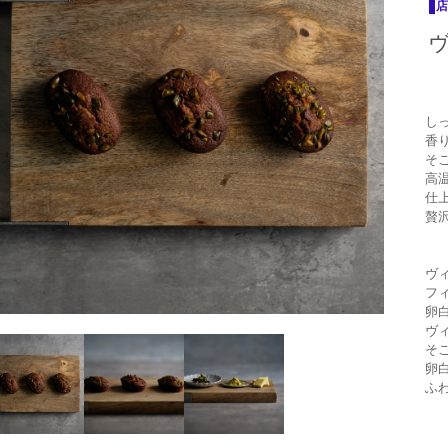
し
香
そ
高
仕
贅
ヴ
フ
卵
ヴ
そ
卵
ふ