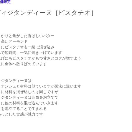
ヴィジタンディーヌ［ピスタチオ］
っかりと焦がした香ばしいバター
り高いアーモンド
こにピスタチオも一緒に混ぜ込み
温で短時間、一気に焼き上げています
上げにもピスタチオがもつ甘さとコクが増すよう
沢に全体へ散りばめています
ィジタンディーヌは
ィナンシェと材料は似ていますが製法に違います
白に材料を混ぜ込むのは同じですが
ィジタンディーヌは卵白を泡立てて
こに他の材料を混ぜ込んでいきます
白を泡立てることで生まれる
わっとした食感が魅力です