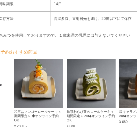
賞味期限
14日
保存方法
高温多湿、直射日光を避け、20度以下にて保存
ちみつを使用しておりますので、１歳未満の乳児には与えないでください
取予約おすすめ商品
＜
和三盆マンゴーロールケーキ＜
抹茶わらび餅のロールケーキ＜
塩キャラメ
期間限定＞ ◆オンライン予約
期間限定＞ cut◆オンライン予約
cut◆オン
OK
OK
¥ 680
¥ 2800～
¥ 680