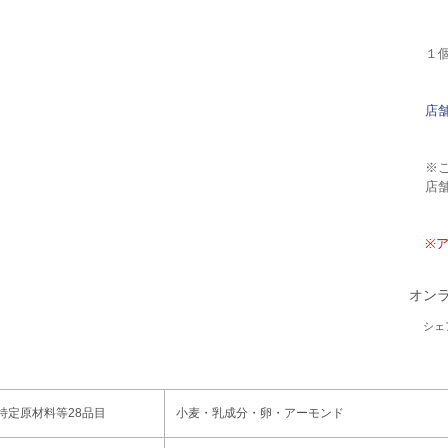
１
店
※
店舗
※
オン
シェ
特定原材料等28品目
小麦・乳成分・卵・アーモンド