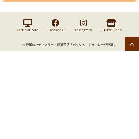
ます。 登録したパスワードはご自身で管理し、忘れないよう
い。 携帯電話からのご利用には対応しておりません。登録に
力することで、注文した分のポイントが貯まります。
オンラインショップでの商品ご注文の際に、ご住所や連絡先
にしてください。 もしもパスワードがわからなくなってしま
面倒な住所入力が不要
はパソコンまたはスマートフォンで利用できるメールアドレ
ご注文額100円ごとに1ポイント加算され、250ポイント貯まる
などの情報を変更すると、変更後の内容が、会員登録情報と
った場合は、ログイン画面下部の「パスワードをお忘れの場
スをお使いください。 お使いのメールアドレスを変更された
と当店が選定した商品をプレゼント致します。
登録した住所などのお客様情報が自動で表示されるようにな
して自動的に記録されます。 会員登録情報をアカウントサー
合はこちら」をクリックしてください。
Official Site
Facebook
Instagram
Online Shop
場合は、変更前のアドレスでログイン後、「アカウントサー
りますので、お買い物のたびに入力する手間が不要になりま
ビス ( こんにちは〇〇さん ) から変更する場合は、以下の手
ポイント発行のタイミング
ビス ( こんにちは〇〇さん ) 」 > 「メールアドレス/パスワー
す。
順で行ってください。
© 芦屋のパティスリー・洋菓子店「ポッシュ・ドゥ・レーヴ芦屋」
ポイントは、店頭でお支払時に発行されます。
ド変更」を選び、新しいアドレスに変更してください。
・ログイン後、「アカウントサービス ( こんにちは〇〇さん )
あのケーキをもう一度食べたい！そんなときに便利な『購入
ポイントの確認
履歴』
」 > 「各種登録情報の変更」を選んでください。
・登録情報の編集画面が表示されますので、必要な変更を入
購入履歴画面からポイントを確認することができます。
オンラインショップで購入した商品の履歴を確認できます。
力し、「次へ進む」を押してください。
お気に入りのケーキのリピート購入の時などに役立ちます。
ポイントの有効期限
・確認画面が表示されますので、変更内容を確認のうえ「登
最後にご注文された日より1年とさせていただきます。
録する」ボタンを押してください。