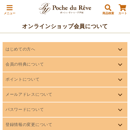
メニュー
商品検索
カート
オンラインショップ会員について
はじめての方へ
本サイトでは、お買い物が便利でお得になる会員システムを
会員の特典について
ご用意しています。
会員登録は無料で、年会費もかかりません。
ポイントについて
ポイント連動について
詳しくは、「
会員の特典について
」をご覧ください。
お店で発行されたショップカードをお持ちの方は、 本サイト
メールアドレスについて
ポイントシステムの概要
に会員登録のうえ、 ショップカードの裏面に記載された 【会
メールアドレスは、お店からの連絡だけでなく、会員として
お店で発行されたショップカードをお持ちの方は、 本サイト
員番号】か【バーコード】のどちらか１つをご注文時にご入
パスワードについて
ログインするときに、ご本人であることを確認するために必
に会員登録のうえ、 ショップカードの裏面に記載された 【会
力することで、注文した分のポイントが貯まります。
パスワードは、ログインの際に認証をするために必要になり
要になります。必ずご本人のメールアドレスをお使いくださ
員番号】か【バーコード】のどちらか１つをご注文時にご入
登録情報の変更について
詳しくは「
ポイントについて
」をご覧ください。