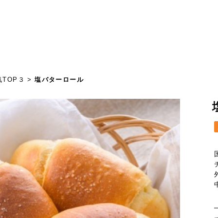
気TOP３
>
塩バターロール