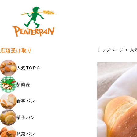
トップページ
>
人
店頭受け取り
人気TOP３
新商品
食事パン
菓子パン
惣菜パン