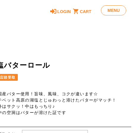
MENU
LOGIN
CART
塩バターロール
店頭受取
国産バター使用！旨味、風味、コクが違います☆
チベット高原の湖塩とじゅわっと溶けたバターがマッチ！
外はサクッ！中はもっちり♪
中の空洞はバターが溶けた証です