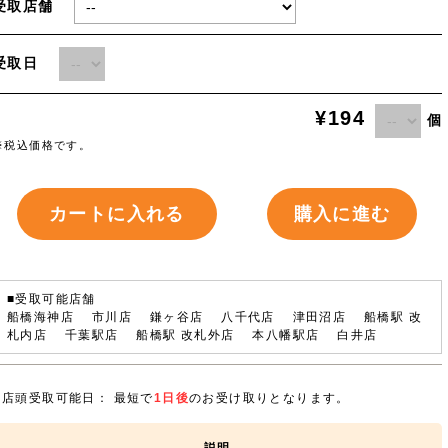
受取店舗
受取日
¥194
個
※税込価格です。
カートに入れる
購入に進む
■受取可能店舗
船橋海神店 市川店 鎌ヶ谷店 八千代店 津田沼店 船橋駅 改
札内店 千葉駅店 船橋駅 改札外店 本八幡駅店 白井店
店頭受取可能日： 最短で
1日後
のお受け取りとなります。