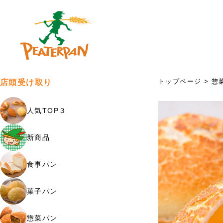
トップページ
>
惣
店頭受け取り
人気TOP３
新商品
食事パン
菓子パン
惣菜パン