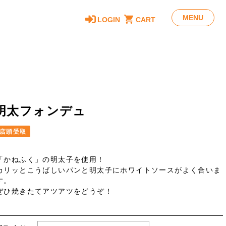
MENU
LOGIN
CART
明太フォンデュ
店頭受取
「かねふく」の明太子を使用！
カリッとこうばしいパンと明太子にホワイトソースがよく合いま
す。
ぜひ焼きたてアツアツをどうぞ！